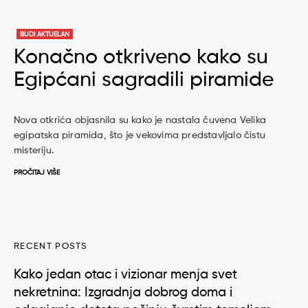
BUDI AKTUELAN
Konačno otkriveno kako su
Egipćani sagradili piramide
Nova otkrića objasnila su kako je nastala čuvena Velika
egipatska piramida, što je vekovima predstavljalo čistu
misteriju.
PROČITAJ VIŠE
RECENT POSTS
Kako jedan otac i vizionar menja svet
nekretnina: Izgradnja dobrog doma i