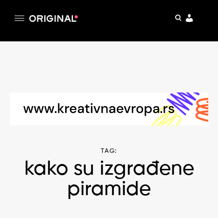
pretraga
Original
Original magazin
Skip
to
content
TAG:
kako su izgrađene
piramide