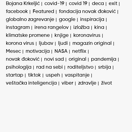
Bojana Krkeljić
covid-19
covid 19
deca
exit
facebook
Featured
fondacija novak đoković
globalno zagrevanje
google
inspiracija
instagram
irena rangelov
izložba
kina
klimatske promene
knjige
koronavirus
korona virus
ljubav
ljudi
magazin original
Mesec
motivacija
NASA
netflix
novak đoković
novi sad
original
pandemija
psihologija
rad na sebi
roditeljstvo
srbija
startap
tiktok
uspeh
vaspitanje
veštačka inteligencija
viber
zdravlje
život