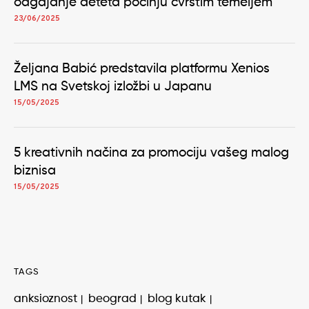
odgajanje deteta počinju čvrstim temeljem
23/06/2025
Željana Babić predstavila platformu Xenios
LMS na Svetskoj izložbi u Japanu
15/05/2025
5 kreativnih načina za promociju vašeg malog
biznisa
15/05/2025
TAGS
anksioznost
beograd
blog kutak