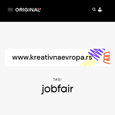
pretraga
Original
Original magazin
Skip
to
content
TAG:
jobfair