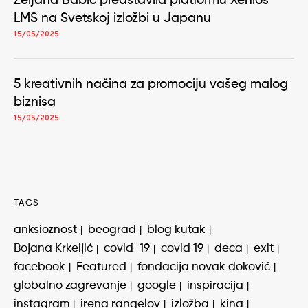
Željana Babić predstavila platformu Xenios
LMS na Svetskoj izložbi u Japanu
15/05/2025
5 kreativnih načina za promociju vašeg malog
biznisa
15/05/2025
TAGS
anksioznost
beograd
blog kutak
Bojana Krkeljić
covid-19
covid 19
deca
exit
facebook
Featured
fondacija novak đoković
globalno zagrevanje
google
inspiracija
instagram
irena rangelov
izložba
kina