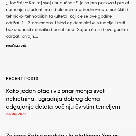
‚‚JobFair ━ Kreiraj svoju budućnost!” je sajam poslova i praksi
namenjen studentima i diplomcima prirodno-matematičkih i
tehničko-tehnoloških fakulteta, koji će se ove godine
održati 1. i 2. novembra. Usled epidemiološke situacije i radi
bezbednosti učesnika i posetilaca, Sajam će se i ove godine
održati onlajn,…
PROČITAJ VIŠE
RECENT POSTS
Kako jedan otac i vizionar menja svet
nekretnina: Izgradnja dobrog doma i
odgajanje deteta počinju čvrstim temeljem
23/06/2025