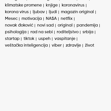
klimatske promene
knjige
koronavirus
korona virus
ljubav
ljudi
magazin original
Mesec
motivacija
NASA
netflix
novak đoković
novi sad
original
pandemija
psihologija
rad na sebi
roditeljstvo
srbija
startap
tiktok
uspeh
vaspitanje
veštačka inteligencija
viber
zdravlje
život