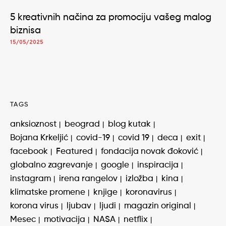
5 kreativnih načina za promociju vašeg malog
biznisa
15/05/2025
TAGS
anksioznost
beograd
blog kutak
Bojana Krkeljić
covid-19
covid 19
deca
exit
facebook
Featured
fondacija novak đoković
globalno zagrevanje
google
inspiracija
instagram
irena rangelov
izložba
kina
klimatske promene
knjige
koronavirus
korona virus
ljubav
ljudi
magazin original
Mesec
motivacija
NASA
netflix