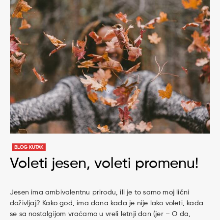
BLOG KUTAK
Voleti jesen, voleti promenu!
Jesen ima ambivalentnu prirodu, ili je to samo moj lični
doživljaj? Kako god, ima dana kada je nije lako voleti, kada
se sa nostalgijom vraćamo u vreli letnji dan (jer – O da,