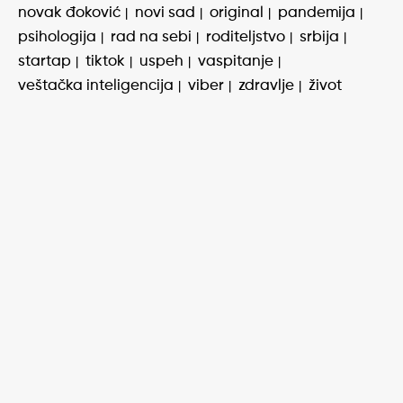
novak đoković
novi sad
original
pandemija
psihologija
rad na sebi
roditeljstvo
srbija
startap
tiktok
uspeh
vaspitanje
veštačka inteligencija
viber
zdravlje
život