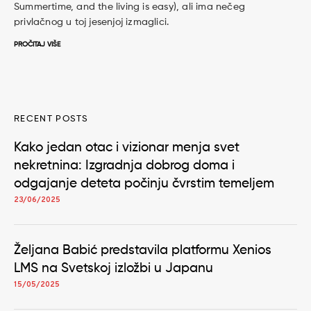
Summertime, and the living is easy), ali ima nečeg
privlačnog u toj jesenjoj izmaglici.
PROČITAJ VIŠE
RECENT POSTS
Kako jedan otac i vizionar menja svet
nekretnina: Izgradnja dobrog doma i
odgajanje deteta počinju čvrstim temeljem
23/06/2025
Željana Babić predstavila platformu Xenios
LMS na Svetskoj izložbi u Japanu
15/05/2025