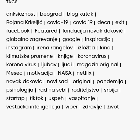
TAGS
anksioznost
beograd
blog kutak
Bojana Krkeljić
covid-19
covid 19
deca
exit
facebook
Featured
fondacija novak đoković
globalno zagrevanje
google
inspiracija
instagram
irena rangelov
izložba
kina
klimatske promene
knjige
koronavirus
korona virus
ljubav
ljudi
magazin original
Mesec
motivacija
NASA
netflix
novak đoković
novi sad
original
pandemija
psihologija
rad na sebi
roditeljstvo
srbija
startap
tiktok
uspeh
vaspitanje
veštačka inteligencija
viber
zdravlje
život