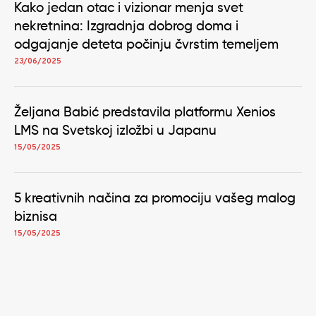
Kako jedan otac i vizionar menja svet
nekretnina: Izgradnja dobrog doma i
odgajanje deteta počinju čvrstim temeljem
23/06/2025
Željana Babić predstavila platformu Xenios
LMS na Svetskoj izložbi u Japanu
15/05/2025
5 kreativnih načina za promociju vašeg malog
biznisa
15/05/2025