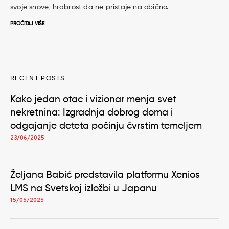
svoje snove, hrabrost da ne pristaje na obično.
PROČITAJ VIŠE
RECENT POSTS
Kako jedan otac i vizionar menja svet
nekretnina: Izgradnja dobrog doma i
odgajanje deteta počinju čvrstim temeljem
23/06/2025
Željana Babić predstavila platformu Xenios
LMS na Svetskoj izložbi u Japanu
15/05/2025