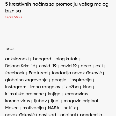
5 kreativnih načina za promociju vašeg malog
biznisa
15/05/2025
TAGS
anksioznost
beograd
blog kutak
Bojana Krkeljić
covid-19
covid 19
deca
exit
facebook
Featured
fondacija novak đoković
globalno zagrevanje
google
inspiracija
instagram
irena rangelov
izložba
kina
klimatske promene
knjige
koronavirus
korona virus
ljubav
ljudi
magazin original
Mesec
motivacija
NASA
netflix
novak đoković
novi sad
original
pandemija