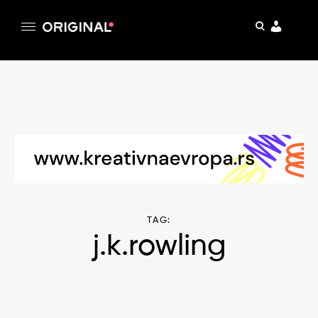
pretraga
Original
Original magazin
Skip
to
content
TAG:
j.k.rowling