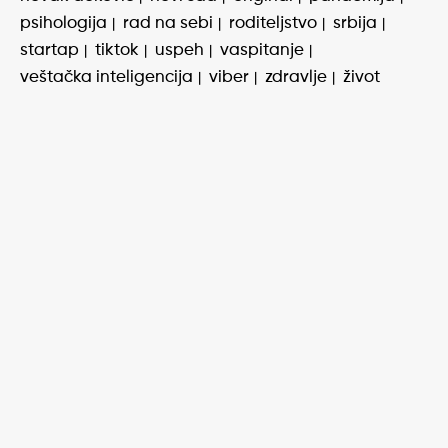
psihologija
rad na sebi
roditeljstvo
srbija
startap
tiktok
uspeh
vaspitanje
veštačka inteligencija
viber
zdravlje
život