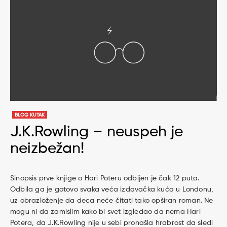
BLOG KUTAK
J.K.Rowling – neuspeh je
neizbežan!
Sinopsis prve knjige o Hari Poteru odbijen je čak 12 puta.
Odbila ga je gotovo svaka veća izdavačka kuća u Londonu,
uz obrazloženje da deca neće čitati tako opširan roman. Ne
mogu ni da zamislim kako bi svet izgledao da nema Hari
Potera, da J.K.Rowling nije u sebi pronašla hrabrost da sledi