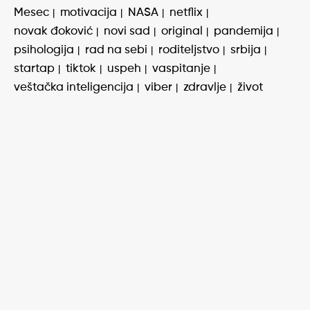
Mesec
motivacija
NASA
netflix
novak đoković
novi sad
original
pandemija
psihologija
rad na sebi
roditeljstvo
srbija
startap
tiktok
uspeh
vaspitanje
veštačka inteligencija
viber
zdravlje
život