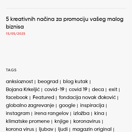
5 kreativnih načina za promociju vašeg malog
biznisa
15/05/2025
TAGS
anksioznost
beograd
blog kutak
Bojana Krkeljić
covid-19
covid 19
deca
exit
facebook
Featured
fondacija novak đoković
globalno zagrevanje
google
inspiracija
instagram
irena rangelov
izložba
kina
klimatske promene
knjige
koronavirus
korona virus
ljubav
ljudi
magazin original