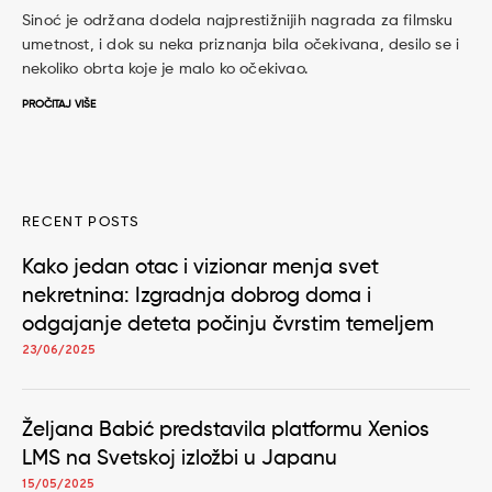
Sinoć je održana dodela najprestižnijih nagrada za filmsku
umetnost, i dok su neka priznanja bila očekivana, desilo se i
nekoliko obrta koje je malo ko očekivao.
PROČITAJ VIŠE
RECENT POSTS
Kako jedan otac i vizionar menja svet
nekretnina: Izgradnja dobrog doma i
odgajanje deteta počinju čvrstim temeljem
23/06/2025
Željana Babić predstavila platformu Xenios
LMS na Svetskoj izložbi u Japanu
15/05/2025