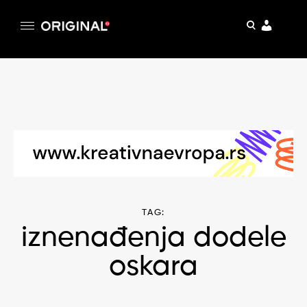
pretraga
Original
Original magazin
Skip
to
content
TAG:
iznenađenja dodele
oskara