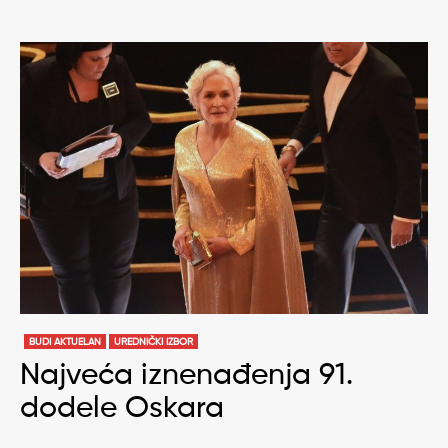
BUDI AKTUELAN
UREDNIČKI IZBOR
Najveća iznenađenja 91.
dodele Oskara