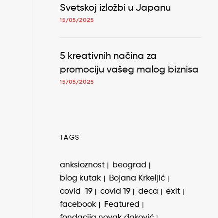
Svetskoj izložbi u Japanu
15/05/2025
5 kreativnih načina za
promociju vašeg malog biznisa
15/05/2025
TAGS
anksioznost
beograd
blog kutak
Bojana Krkeljić
covid-19
covid 19
deca
exit
facebook
Featured
fondacija novak đoković