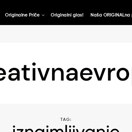
Originalne Priče
Originalni glas!
Naša ORIGINALna 
toggle
child
menu
TAG: