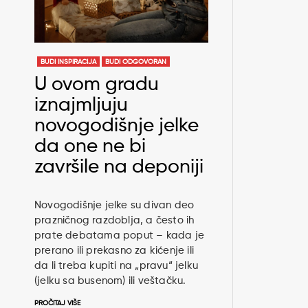
BUDI INSPIRACIJA
BUDI ODGOVORAN
U ovom gradu
iznajmljuju
novogodišnje jelke
da one ne bi
završile na deponiji
Novogodišnje jelke su divan deo
prazničnog razdoblja, a često ih
prate debatama poput – kada je
prerano ili prekasno za kićenje ili
da li treba kupiti na „pravu“ jelku
(jelku sa busenom) ili veštačku.
PROČITAJ VIŠE