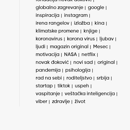
globalno zagrevanje
google
inspiracija
instagram
irena rangelov
izložba
kina
klimatske promene
knjige
koronavirus
korona virus
ljubav
ljudi
magazin original
Mesec
motivacija
NASA
netflix
novak đoković
novi sad
original
pandemija
psihologija
rad na sebi
roditeljstvo
srbija
startap
tiktok
uspeh
vaspitanje
veštačka inteligencija
viber
zdravlje
život