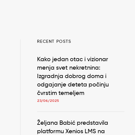
RECENT POSTS
Kako jedan otac i vizionar
menja svet nekretnina:
Izgradnja dobrog doma i
odgajanje deteta počinju
čvrstim temeljem
23/06/2025
Željana Babić predstavila
platformu Xenios LMS na