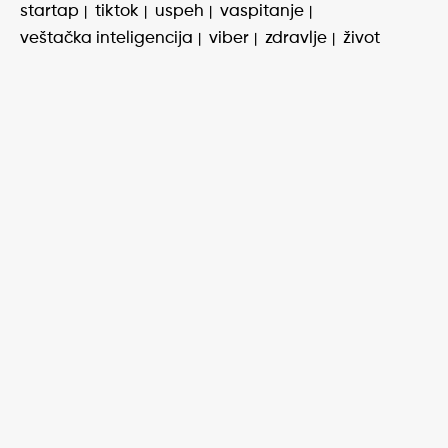
startap
tiktok
uspeh
vaspitanje
veštačka inteligencija
viber
zdravlje
život