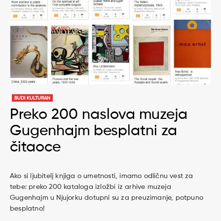
BUDI KULTURAN
Preko 200 naslova muzeja
Gugenhajm besplatni za
čitaoce
Ako si ljubitelj knjiga o umetnosti, imamo odličnu vest za
tebe: preko 200 kataloga izložbi iz arhive muzeja
Gugenhajm u Njujorku dotupni su za preuzimanje, potpuno
besplatno!