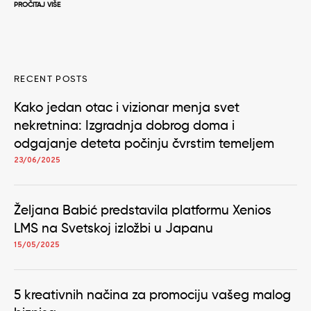
PROČITAJ VIŠE
RECENT POSTS
Kako jedan otac i vizionar menja svet
nekretnina: Izgradnja dobrog doma i
odgajanje deteta počinju čvrstim temeljem
23/06/2025
Željana Babić predstavila platformu Xenios
LMS na Svetskoj izložbi u Japanu
15/05/2025
5 kreativnih načina za promociju vašeg malog