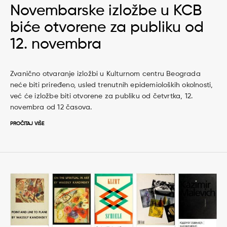
Novembarske izložbe u KCB
biće otvorene za publiku od
12. novembra
Zvanično otvaranje izložbi u Kulturnom centru Beograda
neće biti priređeno, usled trenutnih epidemioloških okolnosti,
već će izložbe biti otvorene za publiku od četvrtka, 12.
novembra od 12 časova.
PROČITAJ VIŠE