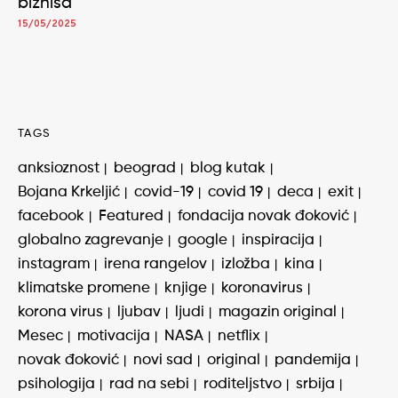
biznisa
15/05/2025
TAGS
anksioznost
beograd
blog kutak
Bojana Krkeljić
covid-19
covid 19
deca
exit
facebook
Featured
fondacija novak đoković
globalno zagrevanje
google
inspiracija
instagram
irena rangelov
izložba
kina
klimatske promene
knjige
koronavirus
korona virus
ljubav
ljudi
magazin original
Mesec
motivacija
NASA
netflix
novak đoković
novi sad
original
pandemija
psihologija
rad na sebi
roditeljstvo
srbija