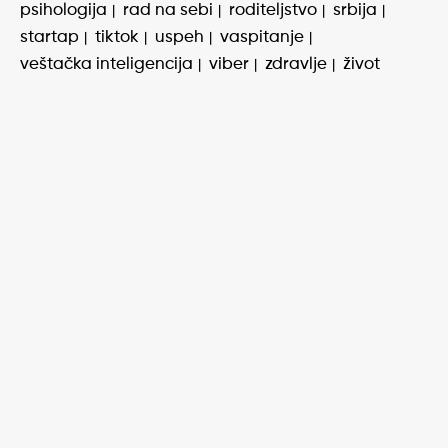
psihologija
rad na sebi
roditeljstvo
srbija
startap
tiktok
uspeh
vaspitanje
veštačka inteligencija
viber
zdravlje
život