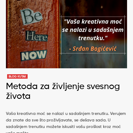
BLOG KUTAK
Metoda za življenje svesnog
života
Vaša kreativna moć se nalazi u sadašnjem trenutku. Verujem
da znate da sve što proživljavate, se dešava sada. U
sadašnjem trenutku možete iskusiti vašu prošlost kroz moć