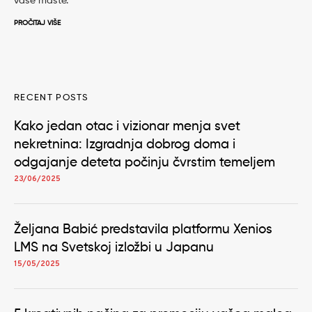
vaše mašte.
PROČITAJ VIŠE
RECENT POSTS
Kako jedan otac i vizionar menja svet
nekretnina: Izgradnja dobrog doma i
odgajanje deteta počinju čvrstim temeljem
23/06/2025
Željana Babić predstavila platformu Xenios
LMS na Svetskoj izložbi u Japanu
15/05/2025