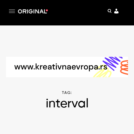
pretraga
Original
Original magazin
Skip
to
content
TAG:
interval