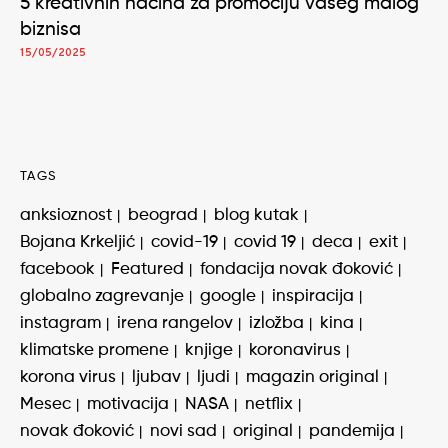
5 kreativnih načina za promociju vašeg malog
biznisa
15/05/2025
TAGS
anksioznost
beograd
blog kutak
Bojana Krkeljić
covid-19
covid 19
deca
exit
facebook
Featured
fondacija novak đoković
globalno zagrevanje
google
inspiracija
instagram
irena rangelov
izložba
kina
klimatske promene
knjige
koronavirus
korona virus
ljubav
ljudi
magazin original
Mesec
motivacija
NASA
netflix
novak đoković
novi sad
original
pandemija