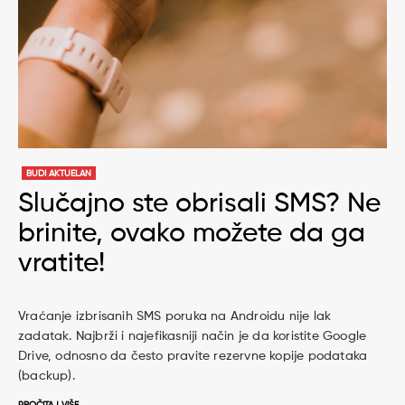
BUDI AKTUELAN
Slučajno ste obrisali SMS? Ne
brinite, ovako možete da ga
vratite!
Vraćanje izbrisanih SMS poruka na Androidu nije lak
zadatak. Najbrži i najefikasniji način je da koristite Google
Drive, odnosno da često pravite rezervne kopije podataka
(backup).
PROČITAJ VIŠE