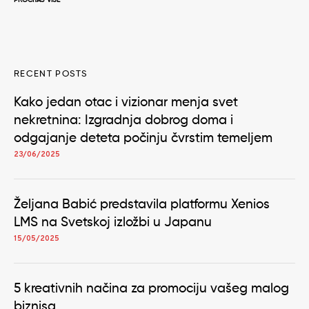
RECENT POSTS
Kako jedan otac i vizionar menja svet
nekretnina: Izgradnja dobrog doma i
odgajanje deteta počinju čvrstim temeljem
23/06/2025
Željana Babić predstavila platformu Xenios
LMS na Svetskoj izložbi u Japanu
15/05/2025
5 kreativnih načina za promociju vašeg malog
biznisa