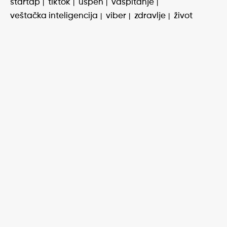
startap
tiktok
uspeh
vaspitanje
veštačka inteligencija
viber
zdravlje
život