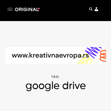
pretraga
Original
Original magazin
Skip
to
content
TAG:
google drive