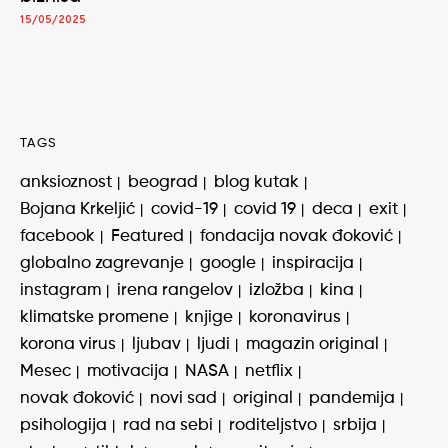
15/05/2025
TAGS
anksioznost
beograd
blog kutak
Bojana Krkeljić
covid-19
covid 19
deca
exit
facebook
Featured
fondacija novak đoković
globalno zagrevanje
google
inspiracija
instagram
irena rangelov
izložba
kina
klimatske promene
knjige
koronavirus
korona virus
ljubav
ljudi
magazin original
Mesec
motivacija
NASA
netflix
novak đoković
novi sad
original
pandemija
psihologija
rad na sebi
roditeljstvo
srbija