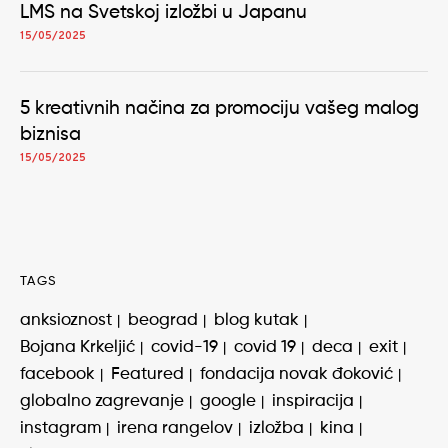
LMS na Svetskoj izložbi u Japanu
15/05/2025
5 kreativnih načina za promociju vašeg malog
biznisa
15/05/2025
TAGS
anksioznost
beograd
blog kutak
Bojana Krkeljić
covid-19
covid 19
deca
exit
facebook
Featured
fondacija novak đoković
globalno zagrevanje
google
inspiracija
instagram
irena rangelov
izložba
kina