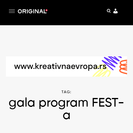
pretraga
Original
Original magazin
Skip
to
content
TAG:
gala program FEST-
a