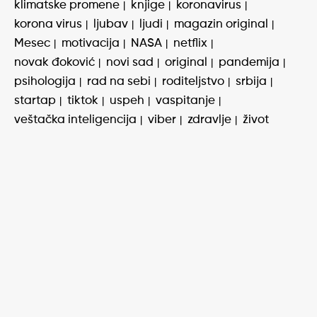
klimatske promene
knjige
koronavirus
korona virus
ljubav
ljudi
magazin original
Mesec
motivacija
NASA
netflix
novak đoković
novi sad
original
pandemija
psihologija
rad na sebi
roditeljstvo
srbija
startap
tiktok
uspeh
vaspitanje
veštačka inteligencija
viber
zdravlje
život