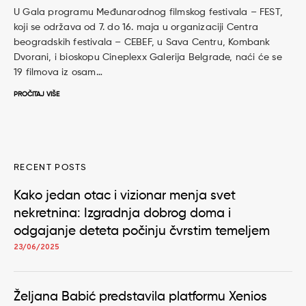
U Gala programu Međunarodnog filmskog festivala – FEST,
koji se održava od 7. do 16. maja u organizaciji Centra
beogradskih festivala – CEBEF, u Sava Centru, Kombank
Dvorani, i bioskopu Cineplexx Galerija Belgrade, naći će se
19 filmova iz osam…
PROČITAJ VIŠE
RECENT POSTS
Kako jedan otac i vizionar menja svet
nekretnina: Izgradnja dobrog doma i
odgajanje deteta počinju čvrstim temeljem
23/06/2025
Željana Babić predstavila platformu Xenios