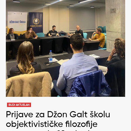
BUDI AKTUELAN
Prijave za Džon Galt školu
objektivističke filozofije