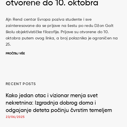
otvorene do 10. oktobra
Ajn Rend centar Evropa poziva studente i sve
zainteresovane da se prijave na šestu po redu Džon Galt
školu objektivističke filozofije. Prijave su otvorene do 10.
oktobra putem ovog linka, a broj polaznika je ograničen na
25.
PROČITAJ VIŠE
RECENT POSTS
Kako jedan otac i vizionar menja svet
nekretnina: Izgradnja dobrog doma i
odgajanje deteta počinju čvrstim temeljem
23/06/2025