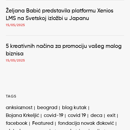
Željana Babić predstavila platformu Xenios
LMS na Svetskoj izložbi u Japanu
15/05/2025
5 kreativnih načina za promociju vašeg malog
biznisa
15/05/2025
TAGS
anksioznost
beograd
blog kutak
Bojana Krkeljić
covid-19
covid 19
deca
exit
facebook
Featured
fondacija novak đoković