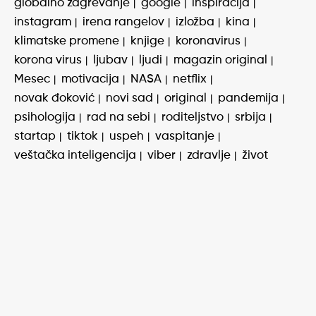
globalno zagrevanje
google
inspiracija
instagram
irena rangelov
izložba
kina
klimatske promene
knjige
koronavirus
korona virus
ljubav
ljudi
magazin original
Mesec
motivacija
NASA
netflix
novak đoković
novi sad
original
pandemija
psihologija
rad na sebi
roditeljstvo
srbija
startap
tiktok
uspeh
vaspitanje
veštačka inteligencija
viber
zdravlje
život