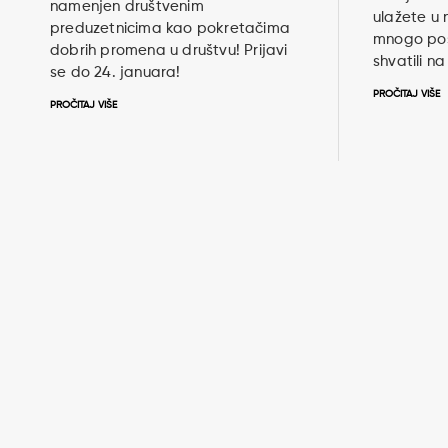
namenjen društvenim
ulažete u n
preduzetnicima kao pokretačima
mnogo posl
dobrih promena u društvu! Prijavi
shvatili n
se do 24. januara!
PROČITAJ VIŠE
PROČITAJ VIŠE