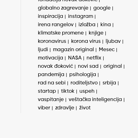
globalno zagrevanje
google
inspiracija
instagram
irena rangelov
izložba
kina
klimatske promene
knjige
koronavirus
korona virus
ljubav
ljudi
magazin original
Mesec
motivacija
NASA
netflix
novak đoković
novi sad
original
pandemija
psihologija
rad na sebi
roditeljstvo
srbija
startap
tiktok
uspeh
vaspitanje
veštačka inteligencija
viber
zdravlje
život