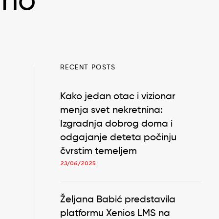
rno
RECENT POSTS
Kako jedan otac i vizionar
menja svet nekretnina:
Izgradnja dobrog doma i
odgajanje deteta počinju
čvrstim temeljem
23/06/2025
Željana Babić predstavila
platformu Xenios LMS na