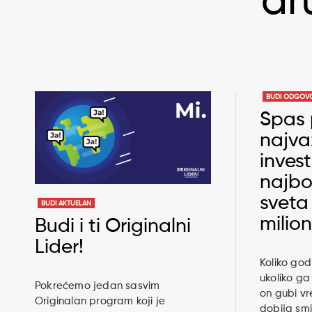
dr
BUDI ODGOV
Spas 
najva
invest
najbog
sveta
BUDI AKTUELAN
milio
Budi i ti Originalni
Lider!
Koliko god
ukoliko ga
Pokrećemo jedan sasvim
on gubi v
Originalan program koji je
dobija sm