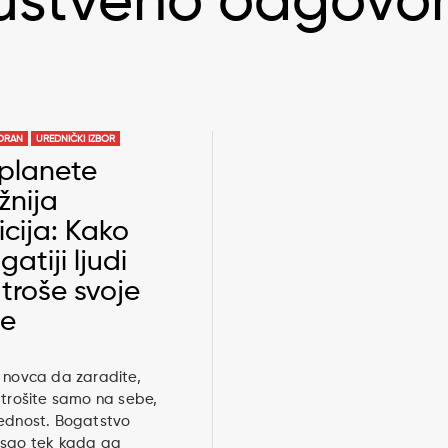
uštveno odgovo
ORAN
UREDNIČKI IZBOR
planete
žnija
icija: Kako
atiji ljudi
 troše svoje
ne
 novca da zaradite,
 trošite samo na sebe,
rednost. Bogatstvo
isao tek kada ga