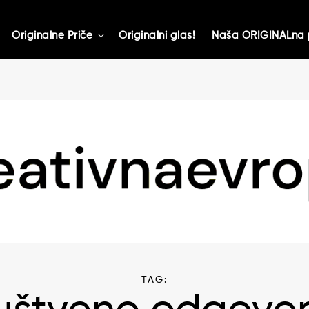
Originalne Priče
Originalni glas!
Naša ORIGINALna 
toggle
child
menu
TAG: