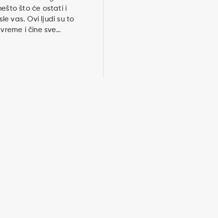
ešto što će ostati i
e vas. Ovi ljudi su to
a vreme i čine sve…