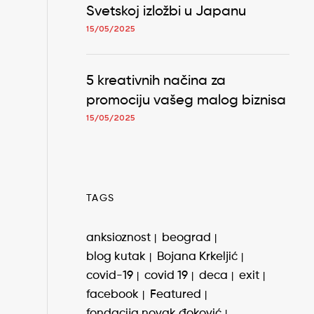
Svetskoj izložbi u Japanu
15/05/2025
5 kreativnih načina za
promociju vašeg malog biznisa
15/05/2025
TAGS
anksioznost
beograd
blog kutak
Bojana Krkeljić
covid-19
covid 19
deca
exit
facebook
Featured
fondacija novak đoković