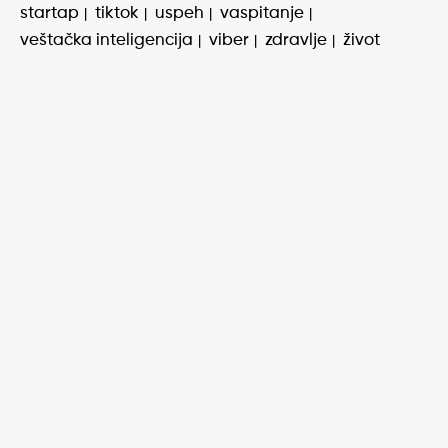
startap
tiktok
uspeh
vaspitanje
veštačka inteligencija
viber
zdravlje
život