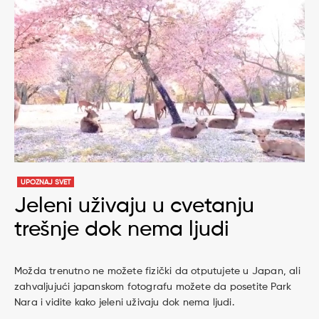
UPOZNAJ SVET
Jeleni uživaju u cvetanju
trešnje dok nema ljudi
Možda trenutno ne možete fizički da otputujete u Japan, ali
zahvaljujući japanskom fotografu možete da posetite Park
Nara i vidite kako jeleni uživaju dok nema ljudi.