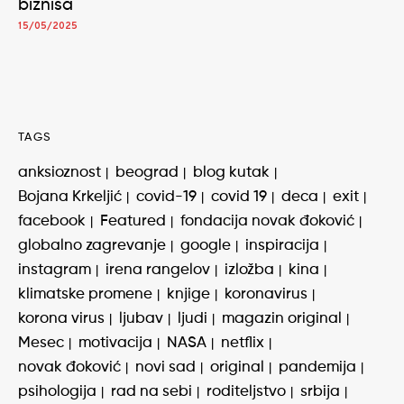
biznisa
15/05/2025
TAGS
anksioznost
beograd
blog kutak
Bojana Krkeljić
covid-19
covid 19
deca
exit
facebook
Featured
fondacija novak đoković
globalno zagrevanje
google
inspiracija
instagram
irena rangelov
izložba
kina
klimatske promene
knjige
koronavirus
korona virus
ljubav
ljudi
magazin original
Mesec
motivacija
NASA
netflix
novak đoković
novi sad
original
pandemija
psihologija
rad na sebi
roditeljstvo
srbija