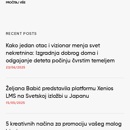
PROČITAJ VIŠE
RECENT POSTS
Kako jedan otac i vizionar menja svet
nekretnina: Izgradnja dobrog doma i
odgajanje deteta počinju čvrstim temeljem
23/06/2025
Željana Babić predstavila platformu Xenios
LMS na Svetskoj izložbi u Japanu
15/05/2025
5 kreativnih načina za promociju vašeg malog