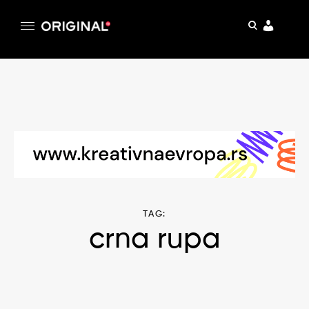
pretraga
Original
Original magazin
Skip
to
content
TAG:
crna rupa