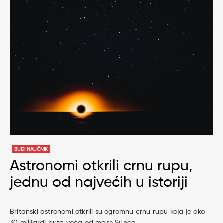
BUDI NAUČNIK
Astronomi otkrili crnu rupu,
jednu od najvećih u istoriji
Britanski astronomi otkrili su ogromnu crnu rupu koja je oko
30 milijardi puta veća od mase Sunca.