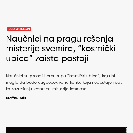
BUDI AKTUELAN
Naučnici na pragu rešenja
misterije svemira, “kosmički
ubica” zaista postoji
Naučnici su pronašli crnu rupu “kosmički ubica”, koja bi
mogla da bude dugoočekivana karika koja nedostaje i put
ka razrešenju jedne od misterija kosmosa.
PROČITAJ VIŠE