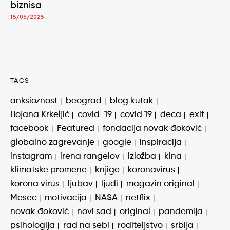
biznisa
15/05/2025
TAGS
anksioznost
beograd
blog kutak
Bojana Krkeljić
covid-19
covid 19
deca
exit
facebook
Featured
fondacija novak đoković
globalno zagrevanje
google
inspiracija
instagram
irena rangelov
izložba
kina
klimatske promene
knjige
koronavirus
korona virus
ljubav
ljudi
magazin original
Mesec
motivacija
NASA
netflix
novak đoković
novi sad
original
pandemija
psihologija
rad na sebi
roditeljstvo
srbija