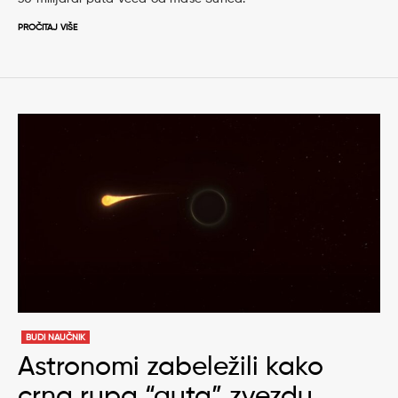
PROČITAJ VIŠE
BUDI NAUČNIK
Astronomi zabeležili kako
crna rupa “guta” zvezdu