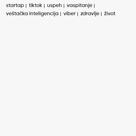
startap
tiktok
uspeh
vaspitanje
veštačka inteligencija
viber
zdravlje
život