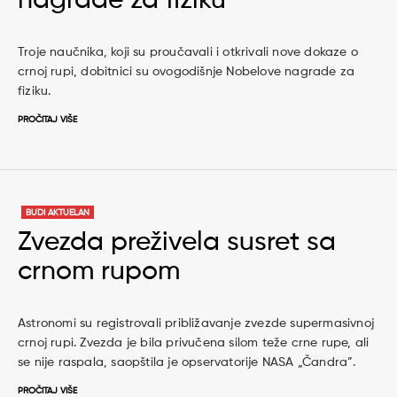
nagrade za fiziku
Troje naučnika, koji su proučavali i otkrivali nove dokaze o
crnoj rupi, dobitnici su ovogodišnje Nobelove nagrade za
fiziku.
PROČITAJ VIŠE
BUDI AKTUELAN
Zvezda preživela susret sa
crnom rupom
Astronomi su registrovali približavanje zvezde supermasivnoj
crnoj rupi. Zvezda je bila privučena silom teže crne rupe, ali
se nije raspala, saopštila je opservatorije NASA „Čandra”.
PROČITAJ VIŠE