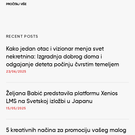
PROČITAJ VIŠE
RECENT POSTS
Kako jedan otac i vizionar menja svet
nekretnina: Izgradnja dobrog doma i
odgajanje deteta počinju čvrstim temeljem
23/06/2025
Željana Babić predstavila platformu Xenios
LMS na Svetskoj izložbi u Japanu
15/05/2025
5 kreativnih načina za promociju vašeg malog