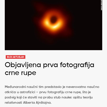
BUDI AKTUELAN
Objavljena prva fotografija
crne rupe
Međunarodni naučni tim predstavio je neverovatno naučno
otkrića u astrofizici – prvu fotografiju crne rupe, što je
podvig koji će staviti na probu stub nauke: opštu teoriju
relativnosti Alberta Ajnštajna.