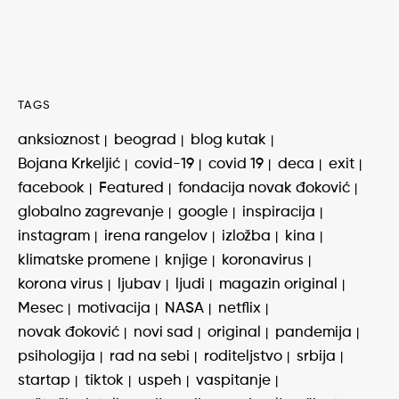
TAGS
anksioznost
beograd
blog kutak
Bojana Krkeljić
covid-19
covid 19
deca
exit
facebook
Featured
fondacija novak đoković
globalno zagrevanje
google
inspiracija
instagram
irena rangelov
izložba
kina
klimatske promene
knjige
koronavirus
korona virus
ljubav
ljudi
magazin original
Mesec
motivacija
NASA
netflix
novak đoković
novi sad
original
pandemija
psihologija
rad na sebi
roditeljstvo
srbija
startap
tiktok
uspeh
vaspitanje