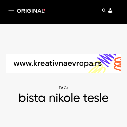
pretraga
Original
Original magazin
Skip
to
content
TAG:
bista nikole tesle