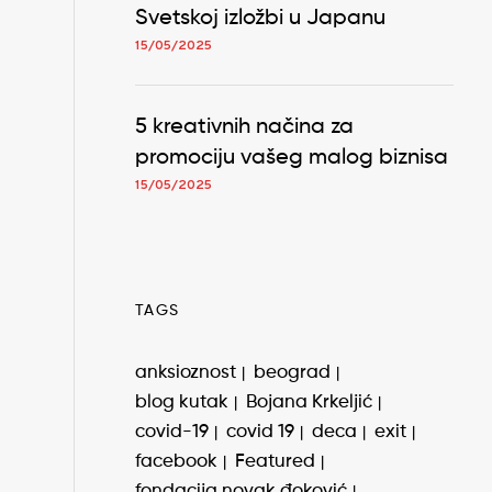
Svetskoj izložbi u Japanu
15/05/2025
5 kreativnih načina za
promociju vašeg malog biznisa
15/05/2025
TAGS
anksioznost
beograd
blog kutak
Bojana Krkeljić
covid-19
covid 19
deca
exit
facebook
Featured
fondacija novak đoković