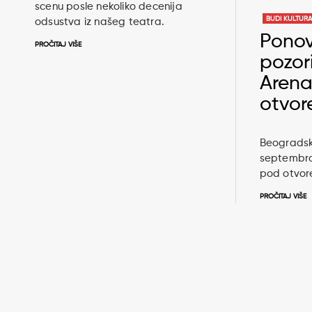
scenu posle nekoliko decenija
BUDI KULTUR
odsustva iz našeg teatra.
Ponov
PROČITAJ VIŠE
pozor
Aren
otvo
Beogradsk
septembra
pod otvor
PROČITAJ VIŠE