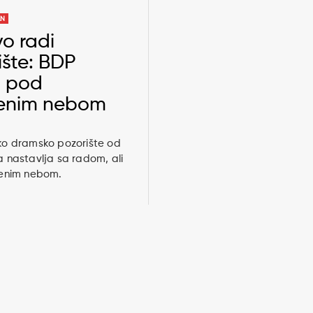
AN
o radi
ište: BDP
a pod
renim nebom
o dramsko pozorište od
 nastavlja sa radom, ali
enim nebom.