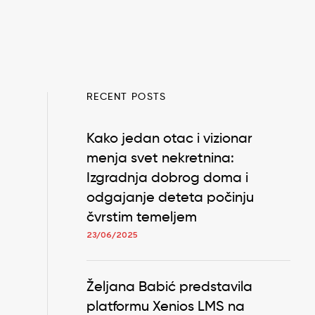
RECENT POSTS
Kako jedan otac i vizionar
menja svet nekretnina:
Izgradnja dobrog doma i
odgajanje deteta počinju
čvrstim temeljem
23/06/2025
Željana Babić predstavila
platformu Xenios LMS na