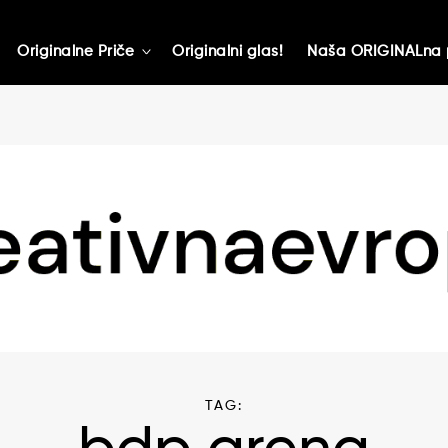
Originalne Priče
Originalni glas!
Naša ORIGINALna 
toggle
child
menu
TAG: