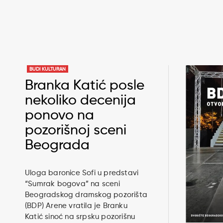
BUDI KULTURAN
Branka Katić posle
nekoliko decenija
ponovo na
pozorišnoj sceni
Beograda
Uloga baronice Sofi u predstavi
“Sumrak bogova” na sceni
Beogradskog dramskog pozorišta
(BDP) Arene vratila je Branku
Katić sinoć na srpsku pozorišnu