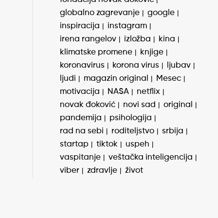
globalno zagrevanje
google
inspiracija
instagram
irena rangelov
izložba
kina
klimatske promene
knjige
koronavirus
korona virus
ljubav
ljudi
magazin original
Mesec
motivacija
NASA
netflix
novak đoković
novi sad
original
pandemija
psihologija
rad na sebi
roditeljstvo
srbija
startap
tiktok
uspeh
vaspitanje
veštačka inteligencija
viber
zdravlje
život