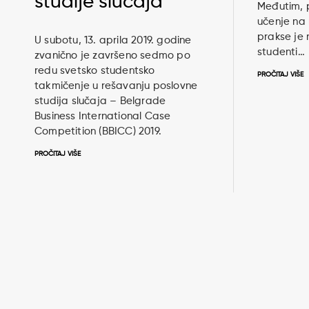
studije slučaja
Međutim, p
učenje na 
prakse je
U subotu, 13. aprila 2019. godine
studenti…
zvanično je završeno sedmo po
redu svetsko studentsko
PROČITAJ VIŠE
takmičenje u rešavanju poslovne
studija slučaja – Belgrade
Business International Case
Competition (BBICC) 2019.
PROČITAJ VIŠE