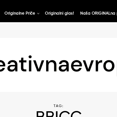
Originalne Priče
Originalni glas!
Naša ORIGINALna 
toggle
child
menu
TAG: