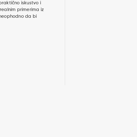
raktično iskustvo i
realnim primerima iz
 neophodno da bi