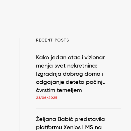
RECENT POSTS
Kako jedan otac i vizionar
menja svet nekretnina:
Izgradnja dobrog doma i
odgajanje deteta počinju
čvrstim temeljem
23/06/2025
Željana Babić predstavila
platformu Xenios LMS na