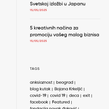
Svetskoj izložbi u Japanu
15/05/2025
5 kreativnih načina za
promociju vašeg malog biznisa
15/05/2025
TAGS
anksioznost
beograd
blog kutak
Bojana Krkeljić
covid-19
covid 19
deca
exit
facebook
Featured
fondacija novak đoković