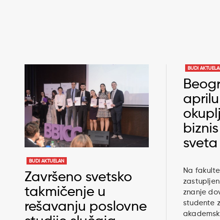
BUDI AKTUEL
Beogr
aprilu
okupl
bizni
sveta
BUDI AKTUELAN
Na fakultet
Završeno svetsko
zastupljen
takmičenje u
znanje dov
studente z
rešavanju poslovne
akademski