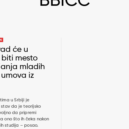
BBICC
AN
ad će u
 biti mesto
janja mladih
s umova iz
ima u Srbiji je
 stav da je teorijsko
oljno da pripremi
a ono što ih čeka nakon
h studija – posao.