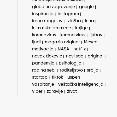
globalno zagrevanje
google
inspiracija
instagram
irena rangelov
izložba
kina
klimatske promene
knjige
koronavirus
korona virus
ljubav
ljudi
magazin original
Mesec
motivacija
NASA
netflix
novak đoković
novi sad
original
pandemija
psihologija
rad na sebi
roditeljstvo
srbija
startap
tiktok
uspeh
vaspitanje
veštačka inteligencija
viber
zdravlje
život