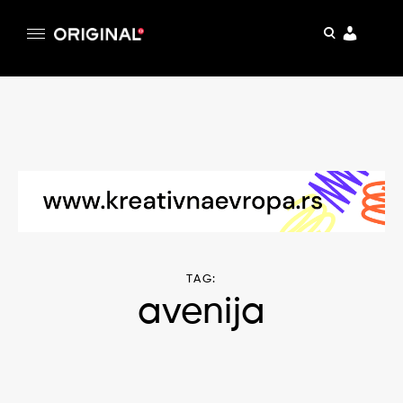
pretraga
Original
Original magazin
Skip
to
content
TAG:
avenija