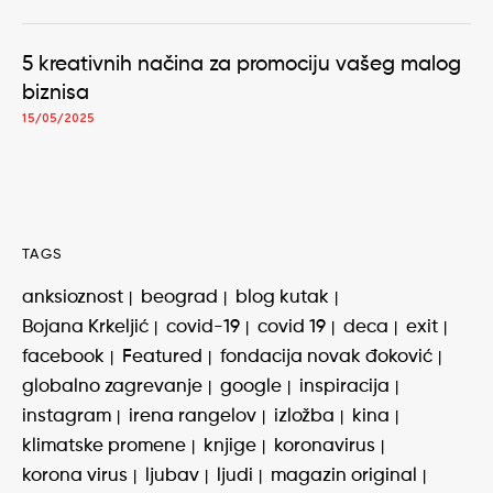
5 kreativnih načina za promociju vašeg malog
biznisa
15/05/2025
TAGS
anksioznost
beograd
blog kutak
Bojana Krkeljić
covid-19
covid 19
deca
exit
facebook
Featured
fondacija novak đoković
globalno zagrevanje
google
inspiracija
instagram
irena rangelov
izložba
kina
klimatske promene
knjige
koronavirus
korona virus
ljubav
ljudi
magazin original