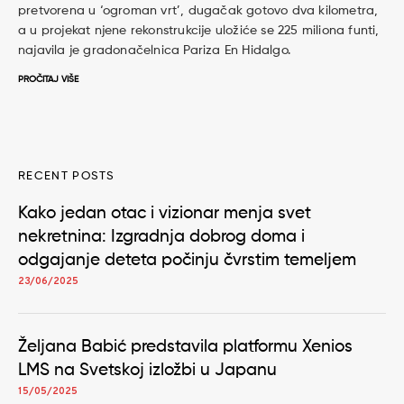
pretvorena u ‘ogroman vrt’, dugačak gotovo dva kilometra,
a u projekat njene rekonstrukcije uložiće se 225 miliona funti,
najavila je gradonačelnica Pariza En Hidalgo.
PROČITAJ VIŠE
RECENT POSTS
Kako jedan otac i vizionar menja svet
nekretnina: Izgradnja dobrog doma i
odgajanje deteta počinju čvrstim temeljem
23/06/2025
Željana Babić predstavila platformu Xenios
LMS na Svetskoj izložbi u Japanu
15/05/2025