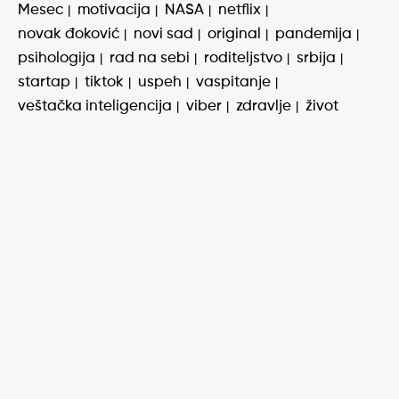
Mesec
motivacija
NASA
netflix
novak đoković
novi sad
original
pandemija
psihologija
rad na sebi
roditeljstvo
srbija
startap
tiktok
uspeh
vaspitanje
veštačka inteligencija
viber
zdravlje
život