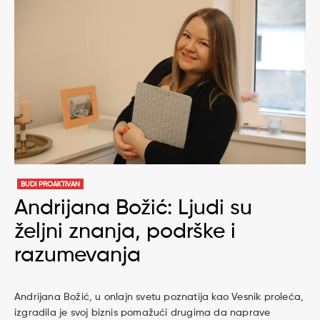
BUDI PROAKTIVAN
Andrijana Božić: Ljudi su
željni znanja, podrške i
razumevanja
Andrijana Božić, u onlajn svetu poznatija kao Vesnik proleća,
izgradila je svoj biznis pomažući drugima da naprave