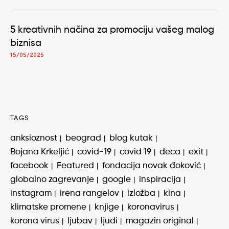
5 kreativnih načina za promociju vašeg malog
biznisa
15/05/2025
TAGS
anksioznost
beograd
blog kutak
Bojana Krkeljić
covid-19
covid 19
deca
exit
facebook
Featured
fondacija novak đoković
globalno zagrevanje
google
inspiracija
instagram
irena rangelov
izložba
kina
klimatske promene
knjige
koronavirus
korona virus
ljubav
ljudi
magazin original