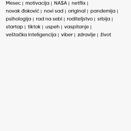
Mesec
motivacija
NASA
netflix
novak đoković
novi sad
original
pandemija
psihologija
rad na sebi
roditeljstvo
srbija
startap
tiktok
uspeh
vaspitanje
veštačka inteligencija
viber
zdravlje
život