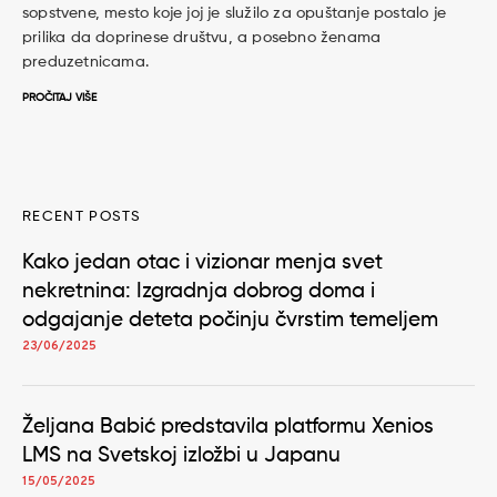
sopstvene, mesto koje joj je služilo za opuštanje postalo je
prilika da doprinese društvu, a posebno ženama
preduzetnicama.
PROČITAJ VIŠE
RECENT POSTS
Kako jedan otac i vizionar menja svet
nekretnina: Izgradnja dobrog doma i
odgajanje deteta počinju čvrstim temeljem
23/06/2025
Željana Babić predstavila platformu Xenios
LMS na Svetskoj izložbi u Japanu
15/05/2025