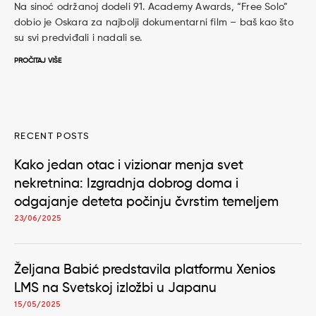
Na sinoć održanoj dodeli 91. Academy Awards, “Free Solo”
dobio je Oskara za najbolji dokumentarni film – baš kao što
su svi predviđali i nadali se.
PROČITAJ VIŠE
RECENT POSTS
Kako jedan otac i vizionar menja svet
nekretnina: Izgradnja dobrog doma i
odgajanje deteta počinju čvrstim temeljem
23/06/2025
Željana Babić predstavila platformu Xenios
LMS na Svetskoj izložbi u Japanu
15/05/2025