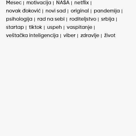
Mesec
motivacija
NASA
netflix
novak đoković
novi sad
original
pandemija
psihologija
rad na sebi
roditeljstvo
srbija
startap
tiktok
uspeh
vaspitanje
veštačka inteligencija
viber
zdravlje
život