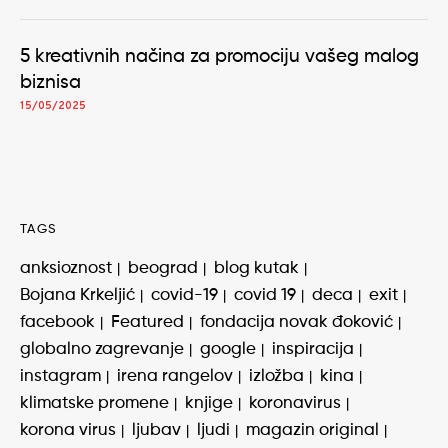
5 kreativnih načina za promociju vašeg malog
biznisa
15/05/2025
TAGS
anksioznost
beograd
blog kutak
Bojana Krkeljić
covid-19
covid 19
deca
exit
facebook
Featured
fondacija novak đoković
globalno zagrevanje
google
inspiracija
instagram
irena rangelov
izložba
kina
klimatske promene
knjige
koronavirus
korona virus
ljubav
ljudi
magazin original