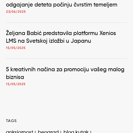
odgajanje deteta počinju čvrstim temeljem
23/06/2025
Željana Babić predstavila platformu Xenios
LMS na Svetskoj izložbi u Japanu
15/05/2025
5 kreativnih načina za promociju vašeg malog
biznisa
15/05/2025
TAGS
anksioznost
beograd
blog kutak