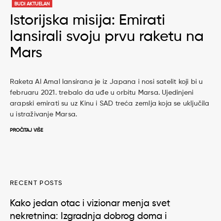
BUDI AKTUELAN
Istorijska misija: Emirati
lansirali svoju prvu raketu na
Mars
Raketa Al Amal lansirana je iz Japana i nosi satelit koji bi u
februaru 2021. trebalo da uđe u orbitu Marsa. Ujedinjeni
arapski emirati su uz Kinu i SAD treća zemlja koja se uključila
u istraživanje Marsa.
PROČITAJ VIŠE
RECENT POSTS
Kako jedan otac i vizionar menja svet
nekretnina: Izgradnja dobrog doma i