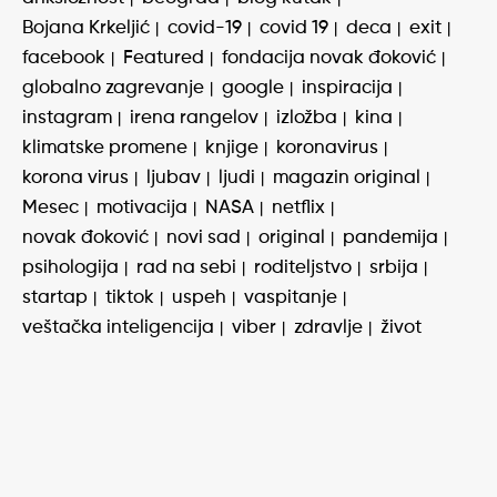
Bojana Krkeljić
covid-19
covid 19
deca
exit
facebook
Featured
fondacija novak đoković
globalno zagrevanje
google
inspiracija
instagram
irena rangelov
izložba
kina
klimatske promene
knjige
koronavirus
korona virus
ljubav
ljudi
magazin original
Mesec
motivacija
NASA
netflix
novak đoković
novi sad
original
pandemija
psihologija
rad na sebi
roditeljstvo
srbija
startap
tiktok
uspeh
vaspitanje
veštačka inteligencija
viber
zdravlje
život