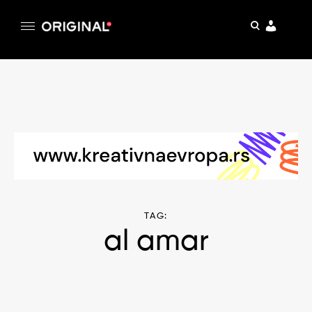
pretraga
Original
Original magazin
Skip
to
content
TAG:
al amar