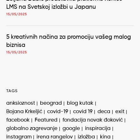
LMS na Svetskoj izložbi u Japanu
15/05/2025
5 kreativnih načina za promociju vašeg malog
biznisa
15/05/2025
TAGS
anksioznost
beograd
blog kutak
Bojana Krkeljić
covid-19
covid 19
deca
exit
facebook
Featured
fondacija novak đoković
globalno zagrevanje
google
inspiracija
instagram
irena rangelov
izložba
kina