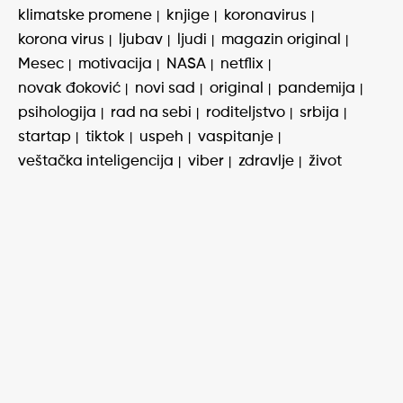
klimatske promene
knjige
koronavirus
korona virus
ljubav
ljudi
magazin original
Mesec
motivacija
NASA
netflix
novak đoković
novi sad
original
pandemija
psihologija
rad na sebi
roditeljstvo
srbija
startap
tiktok
uspeh
vaspitanje
veštačka inteligencija
viber
zdravlje
život