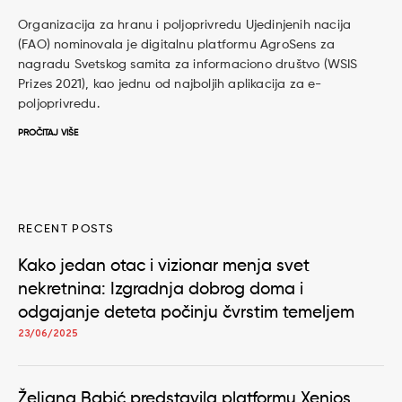
Organizacija za hranu i poljoprivredu Ujedinjenih nacija
(FAO) nominovala je digitalnu platformu AgroSens za
nagradu Svetskog samita za informaciono društvo (WSIS
Prizes 2021), kao jednu od najboljih aplikacija za e-
poljoprivredu.
PROČITAJ VIŠE
RECENT POSTS
Kako jedan otac i vizionar menja svet
nekretnina: Izgradnja dobrog doma i
odgajanje deteta počinju čvrstim temeljem
23/06/2025
Željana Babić predstavila platformu Xenios