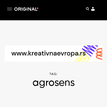
pretraga
Original
Original magazin
Skip
to
content
TAG:
agrosens