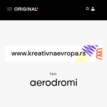
pretraga
Original
Original magazin
Skip
to
content
TAG:
aerodromi