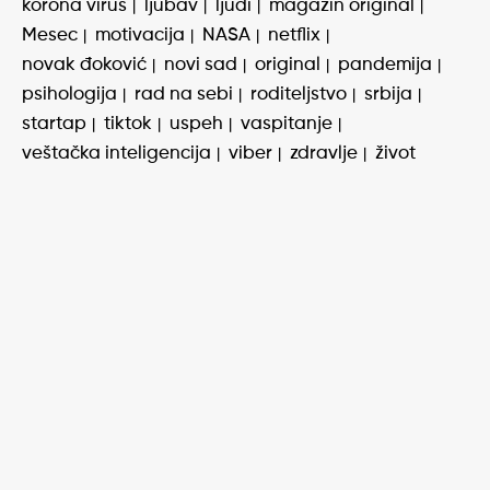
korona virus
ljubav
ljudi
magazin original
Mesec
motivacija
NASA
netflix
novak đoković
novi sad
original
pandemija
psihologija
rad na sebi
roditeljstvo
srbija
startap
tiktok
uspeh
vaspitanje
veštačka inteligencija
viber
zdravlje
život