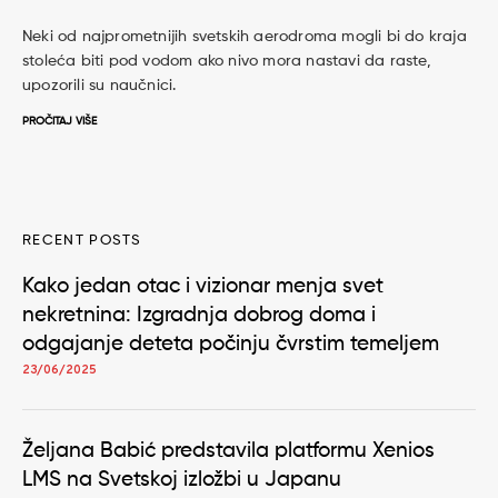
Neki od najprometnijih svetskih aerodroma mogli bi do kraja
stoleća biti pod vodom ako nivo mora nastavi da raste,
upozorili su naučnici.
PROČITAJ VIŠE
RECENT POSTS
Kako jedan otac i vizionar menja svet
nekretnina: Izgradnja dobrog doma i
odgajanje deteta počinju čvrstim temeljem
23/06/2025
Željana Babić predstavila platformu Xenios
LMS na Svetskoj izložbi u Japanu