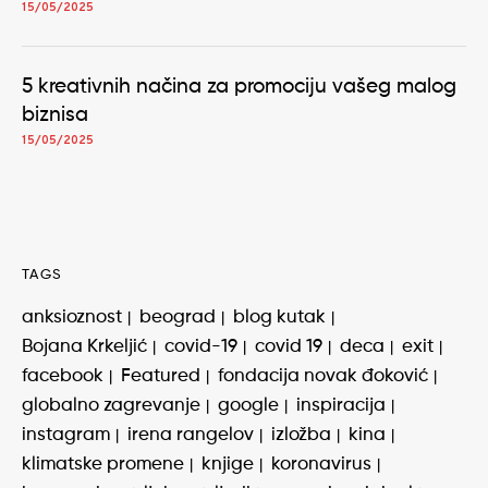
15/05/2025
5 kreativnih načina za promociju vašeg malog
biznisa
15/05/2025
TAGS
anksioznost
beograd
blog kutak
Bojana Krkeljić
covid-19
covid 19
deca
exit
facebook
Featured
fondacija novak đoković
globalno zagrevanje
google
inspiracija
instagram
irena rangelov
izložba
kina
klimatske promene
knjige
koronavirus