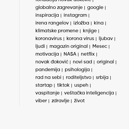
globalno zagrevanje
google
inspiracija
instagram
irena rangelov
izložba
kina
klimatske promene
knjige
koronavirus
korona virus
ljubav
ljudi
magazin original
Mesec
motivacija
NASA
netflix
novak đoković
novi sad
original
pandemija
psihologija
rad na sebi
roditeljstvo
srbija
startap
tiktok
uspeh
vaspitanje
veštačka inteligencija
viber
zdravlje
život