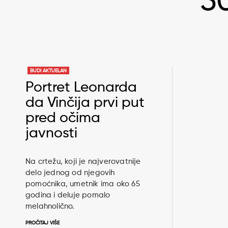
5
BUDI AKTUELAN
Portret Leonarda
da Vinčija prvi put
pred očima
javnosti
Na crtežu, koji je najverovatnije
delo jednog od njegovih
pomoćnika, umetnik ima oko 65
godina i deluje pomalo
melahnolično.
PROČITAJ VIŠE