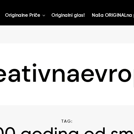
Originalne Priče
Originalni glas!
Naša ORIGINALna 
toggle
child
menu
TAG: