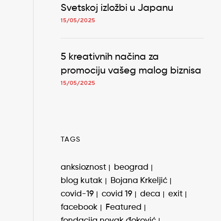
Svetskoj izložbi u Japanu
15/05/2025
5 kreativnih načina za
promociju vašeg malog biznisa
15/05/2025
TAGS
anksioznost
beograd
blog kutak
Bojana Krkeljić
covid-19
covid 19
deca
exit
facebook
Featured
fondacija novak đoković