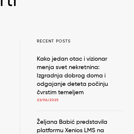
ti
RECENT POSTS
Kako jedan otac i vizionar
menja svet nekretnina:
Izgradnja dobrog doma i
odgajanje deteta počinju
čvrstim temeljem
23/06/2025
Željana Babić predstavila
platformu Xenios LMS na