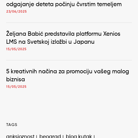
odgajanje deteta počinju čvrstim temeljem
23/06/2025
Željana Babić predstavila platformu Xenios
LMS na Svetskoj izložbi u Japanu
15/05/2025
5 kreativnih načina za promociju vašeg malog
biznisa
15/05/2025
TAGS
anksioznost
beograd
blog kutak