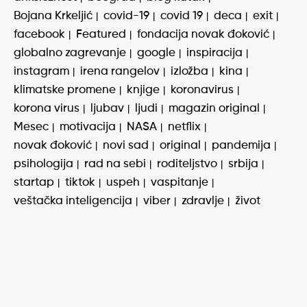
Bojana Krkeljić
covid-19
covid 19
deca
exit
facebook
Featured
fondacija novak đoković
globalno zagrevanje
google
inspiracija
instagram
irena rangelov
izložba
kina
klimatske promene
knjige
koronavirus
korona virus
ljubav
ljudi
magazin original
Mesec
motivacija
NASA
netflix
novak đoković
novi sad
original
pandemija
psihologija
rad na sebi
roditeljstvo
srbija
startap
tiktok
uspeh
vaspitanje
veštačka inteligencija
viber
zdravlje
život