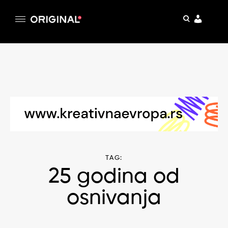
pretraga
Original
Original magazin
Skip
to
content
TAG:
25 godina od
osnivanja