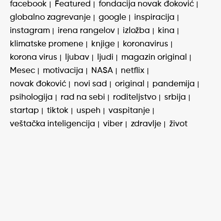
facebook
Featured
fondacija novak đoković
globalno zagrevanje
google
inspiracija
instagram
irena rangelov
izložba
kina
klimatske promene
knjige
koronavirus
korona virus
ljubav
ljudi
magazin original
Mesec
motivacija
NASA
netflix
novak đoković
novi sad
original
pandemija
psihologija
rad na sebi
roditeljstvo
srbija
startap
tiktok
uspeh
vaspitanje
veštačka inteligencija
viber
zdravlje
život