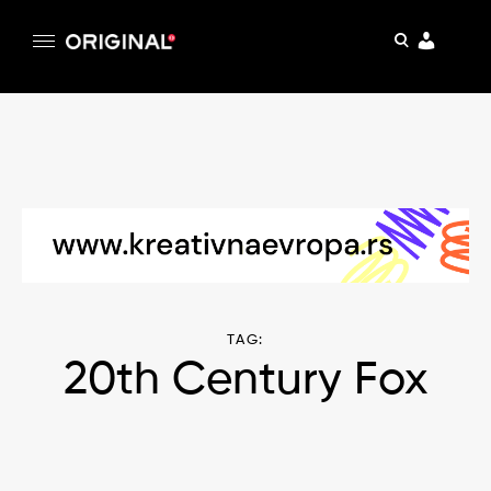
pretraga
Original
Original magazin
Skip
to
content
TAG:
20th Century Fox