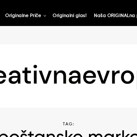
Originalne Priče
Originalni glas!
Naša ORIGINALna 
toggle
child
menu
TAG: