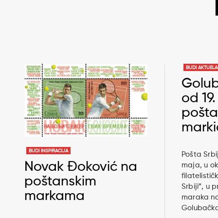
BUDI AKTUEL
Golub
od 19
pošta
mark
BUDI INSPIRACIJA
Pošta Srbi
Novak Đoković na
maja, u ok
filatelisti
poštanskim
Srbiji”, u 
markama
maraka na 
Golubačka