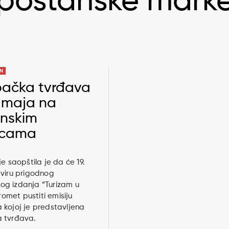
poštanske mark
AN
ačka tvrđava
. maja na
nskim
icama
je saopštila je da će 19.
viru prigodnog
čkog izdanja “Turizam u
promet pustiti emisiju
kojoj je predstavljena
 tvrđava.