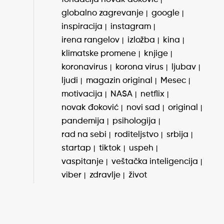
globalno zagrevanje
google
inspiracija
instagram
irena rangelov
izložba
kina
klimatske promene
knjige
koronavirus
korona virus
ljubav
ljudi
magazin original
Mesec
motivacija
NASA
netflix
novak đoković
novi sad
original
pandemija
psihologija
rad na sebi
roditeljstvo
srbija
startap
tiktok
uspeh
vaspitanje
veštačka inteligencija
viber
zdravlje
život