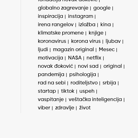
globalno zagrevanje
google
inspiracija
instagram
irena rangelov
izložba
kina
klimatske promene
knjige
koronavirus
korona virus
ljubav
ljudi
magazin original
Mesec
motivacija
NASA
netflix
novak đoković
novi sad
original
pandemija
psihologija
rad na sebi
roditeljstvo
srbija
startap
tiktok
uspeh
vaspitanje
veštačka inteligencija
viber
zdravlje
život