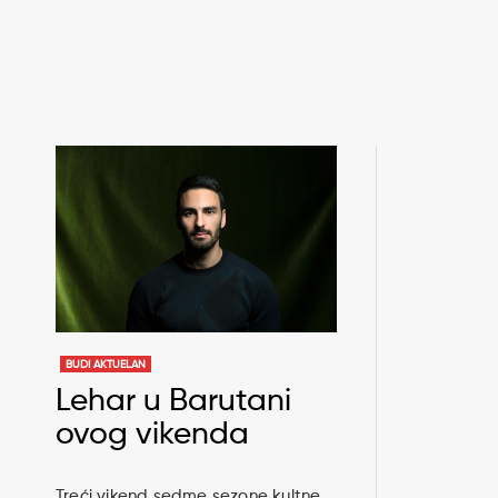
BUDI AKTUELAN
Lehar u Barutani
ovog vikenda
Treći vikend sedme sezone kultne