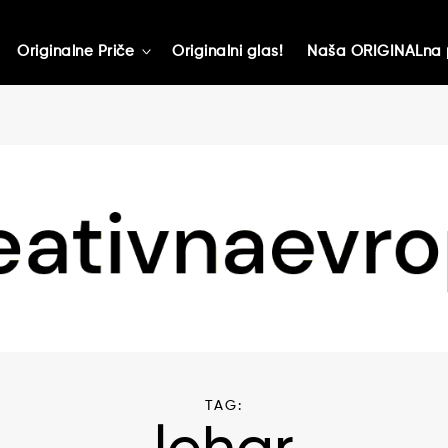
Originalne Priče
Originalni glas!
Naša ORIGINALna 
toggle
child
menu
TAG: