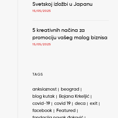
Svetskoj izložbi u Japanu
15/05/2025
5 kreativnih načina za
promociju vašeg malog biznisa
15/05/2025
TAGS
anksioznost
beograd
blog kutak
Bojana Krkeljić
covid-19
covid 19
deca
exit
facebook
Featured
fondacija novak đoković