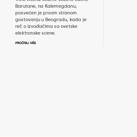
Barutane, na Kalemegdanu,
posvećen je prvom stranom
gostovanju u Beogradu, kada je
reč o izvođačima sa svetske
elektronske scene.
PROČITAJ VIŠE