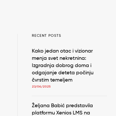
RECENT POSTS
Kako jedan otac i vizionar
menja svet nekretnina:
Izgradnja dobrog doma i
odgajanje deteta počinju
čvrstim temeljem
23/06/2025
Željana Babić predstavila
platformu Xenios LMS na